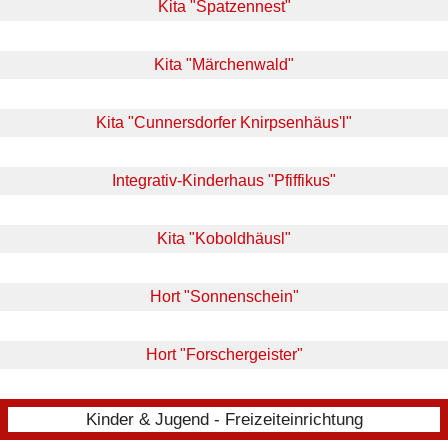
Kita "Spatzennest"
Kita "Märchenwald"
Kita "Cunnersdorfer Knirpsenhäus'l"
Integrativ-Kinderhaus "Pfiffikus"
Kita "Koboldhäusl"
Hort "Sonnenschein"
Hort "Forschergeister"
Kinder & Jugend - Freizeiteinrichtung