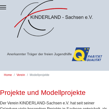
Zum Hauptinhalt springen
Anerkannter Träger der freien Jugendhilfe
Home
Verein
Modellprojekte
Projekte und Modellprojekte
Der Verein KINDERLAND-Sachsen e.V. hat seit seiner
Gründung viele besondere Projekte in Sachsen entwickelt, als